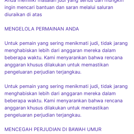
Anda memiliki masalah judi yang serius dan mungkin
ingin mencari bantuan dan saran melalui saluran
diuraikan di atas
MENGELOLA PERMAINAN ANDA
Untuk pemain yang sering menikmati judi, tidak jarang
menghabiskan lebih dari anggaran mereka dalam
beberapa waktu. Kami menyarankan bahwa rencana
anggaran khusus dilakukan untuk memastikan
pengeluaran perjudian terjangkau.
Untuk pemain yang sering menikmati judi, tidak jarang
menghabiskan lebih dari anggaran mereka dalam
beberapa waktu. Kami menyarankan bahwa rencana
anggaran khusus dilakukan untuk memastikan
pengeluaran perjudian terjangkau.
MENCEGAH PERJUDIAN DI BAWAH UMUR