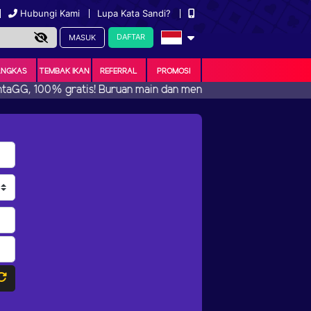
Hubungi Kami
Lupa Kata Sandi?
DAFTAR
ANGKAS
TEMBAK IKAN
REFERRAL
PROMOSI
00% gratis! Buruan main dan menangkan hadiahnya! | agen slot o