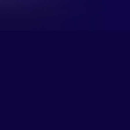
NK
E - WALLET
Link Alternatif SANTAGG
KAL
Lisensi
GG Bandar slot online Terpercaya y
Read More...
ungi